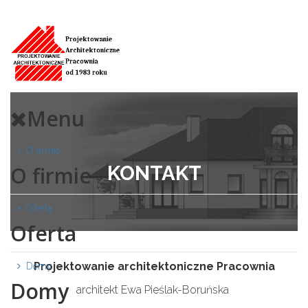
Menu
O firmie
KONTAKT
O firmie
Oferta
Oferta
Projektowanie architektoniczne Pracownia
Domy
Domy
architekt Ewa Pieślak-Boruńska