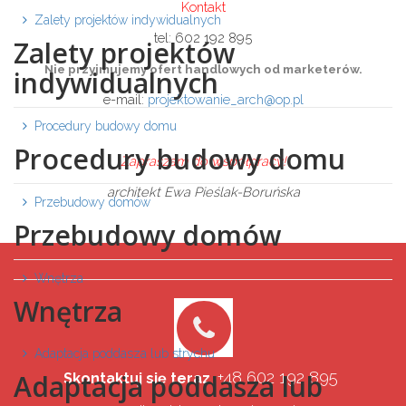
Kontakt
Zalety projektów indywidualnych
tel: 602 192 895
Zalety projektów
Nie przyjmujemy ofert handlowych od marketerów.
indywidualnych
e-mail:
projektowanie_arch@op.pl
Procedury budowy domu
Procedury budowy domu
Zapraszam do współpracy!
architekt Ewa Pieślak-Boruńska
Przebudowy domów
Przebudowy domów
Wnętrza
Wnętrza
Adaptacja poddasza lub strychu
+48 602 192 895
Adaptacja poddasza lub
Skontaktuj się teraz